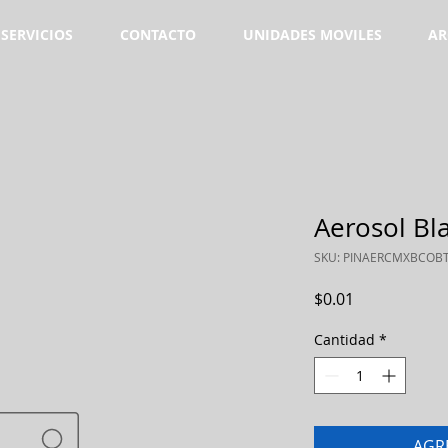
SERVICIOS
CONTACTO
UNIDADES MOVILES
AR
Aerosol Bla
SKU: PINAERCMXBCOB
Precio
$0.01
Cantidad
*
AGR