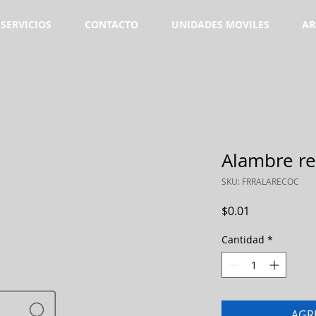
SERVICIOS
CONTACTO
UNIDADES MOVILES
AR
Alambre re
SKU: FRRALARECOC
Precio
$0.01
Cantidad
*
AGR