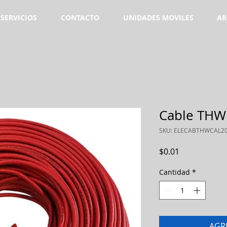
SERVICIOS
CONTACTO
UNIDADES MOVILES
AR
Cable THW c
SKU: ELECABTHWCAL20
Precio
$0.01
Cantidad
*
AGR