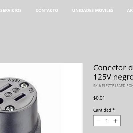
SERVICIOS
CONTACTO
UNIDADES MOVILES
AR
Conector d
125V negro
SKU: ELECTE15AEDISO
Precio
$0.01
Cantidad
*