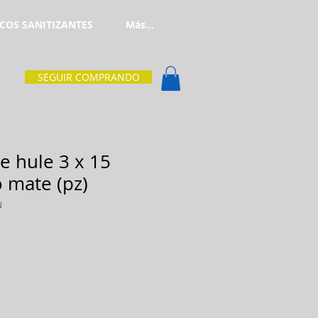
COS SANITIZANTES
Más...
SEGUIR COMPRANDO
e hule 3 x 15
 mate (pz)
N