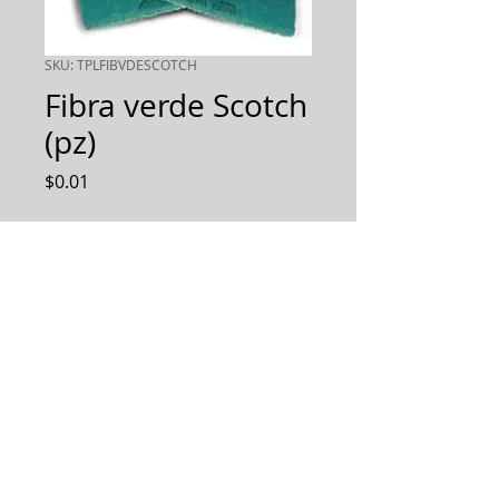
SKU: TPLFIBVDESCOTCH
Fibra verde Scotch
(pz)
Precio
$0.01
Cantidad
*
AGREGAR AL PEDIDO
Diseñamos, Fabricamos e
Implementamos soluciones
integrales.
Todos los derechos reservados 2019.