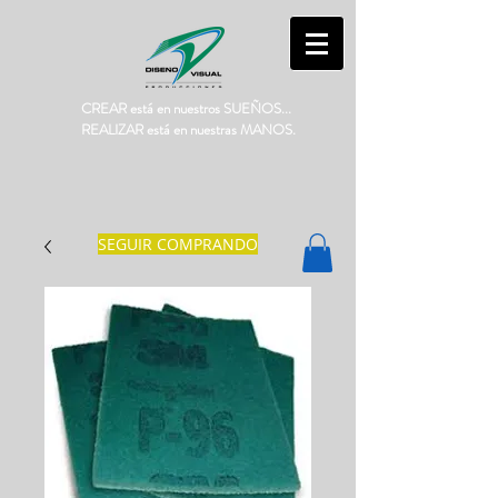
CREAR está en nuestros SUEÑOS...
REALIZAR está en nuestras MANOS.
SEGUIR COMPRANDO