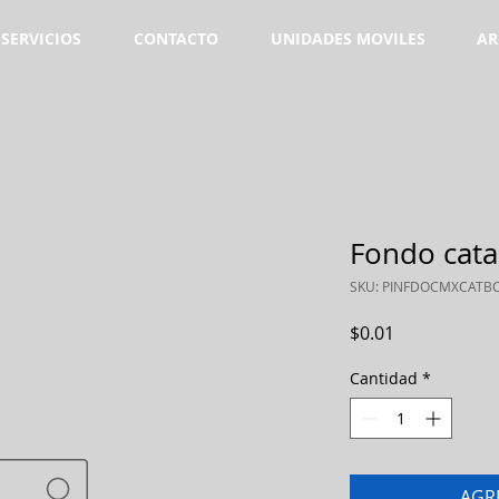
SERVICIOS
CONTACTO
UNIDADES MOVILES
AR
Fondo catal
SKU: PINFDOCMXCATB
Precio
$0.01
Cantidad
*
AGR