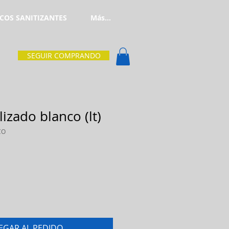
COS SANITIZANTES
Más...
SEGUIR COMPRANDO
izado blanco (lt)
CO
EGAR AL PEDIDO