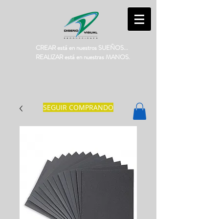
CREAR está en nuestros SUEÑOS...
REALIZAR está en nuestras MANOS.
SEGUIR COMPRANDO