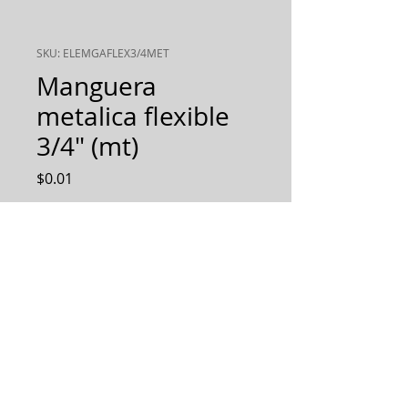
SKU: ELEMGAFLEX3/4MET
Manguera
metalica flexible
3/4" (mt)
Precio
$0.01
Cantidad
*
AGREGAR AL PEDIDO
Diseñamos, Fabricamos e
Implementamos soluciones
integrales.