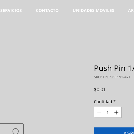
SERVICIOS
CONTACTO
UNIDADES MOVILES
AR
Push Pin 1
SKU: TPLPUSPIN1/4x1
Precio
$0.01
Cantidad
*
AGR