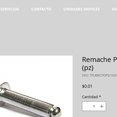
SERVICIOS
CONTACTO
UNIDADES MOVILES
AR
Remache P
(pz)
SKU: TPLRMCPOP3/16X
Precio
$0.01
Cantidad
*