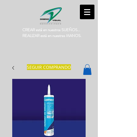
CREAR está en nuestros SUEÑOS...
REALIZAR está en nuestras MANOS.
SEGUIR COMPRANDO