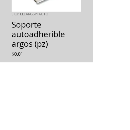
SKU: ELEARGSPTAUTO
Soporte
autoadherible
argos (pz)
Precio
$0.01
Cantidad
*
AGREGAR AL PEDIDO
Diseñamos, Fabricamos e
Implementamos soluciones
integrales.