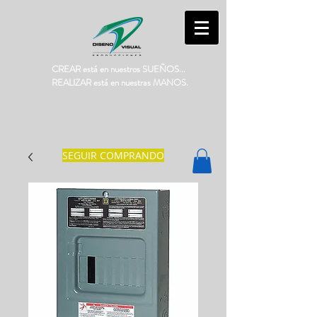
CREAR está en nuestros SUEÑOS...
REALIZAR está en nuestras MANOS.
SEGUIR COMPRANDO