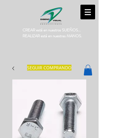
CREAR está en nuestros SUEÑOS...
REALIZAR está en nuestras MANOS.
SEGUIR COMPRANDO