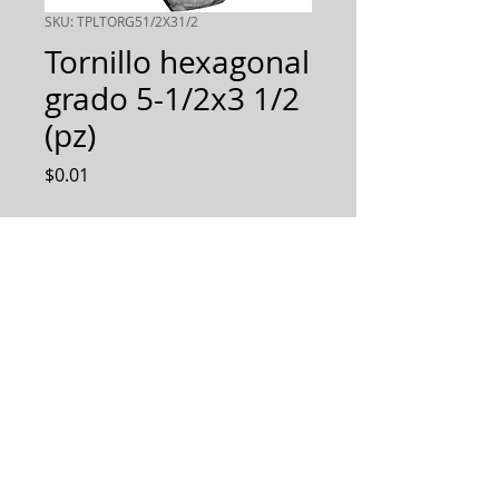
SKU: TPLTORG51/2X31/2
Tornillo hexagonal
grado 5-1/2x3 1/2
(pz)
Precio
$0.01
Cantidad
*
AGREGAR AL PEDIDO
Diseñamos, Fabricamos e
Implementamos soluciones
integrales.
Todos los derechos reservados 2019.