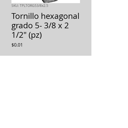
SKU: TPLTORG53/8x2.5
Tornillo hexagonal
grado 5- 3/8 x 2
1/2" (pz)
Precio
$0.01
Cantidad
*
AGREGAR AL PEDIDO
Diseñamos, Fabricamos e
Implementamos soluciones
integrales.
Todos los derechos reservados 2019.