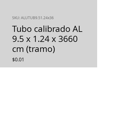
SKU: ALUTUB9.51.24x36
Tubo calibrado AL
9.5 x 1.24 x 3660
cm (tramo)
Precio
$0.01
Cantidad
*
AGREGAR AL PEDIDO
Diseñamos, Fabricamos e
Implementamos soluciones
integrales.