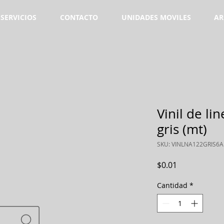
SERVICIOS
CONTACTO
UNIDADES MOVILES
AR
Vinil de l
gris (mt)
SKU: VINLNA122GRIS6A
Precio
$0.01
Cantidad
*